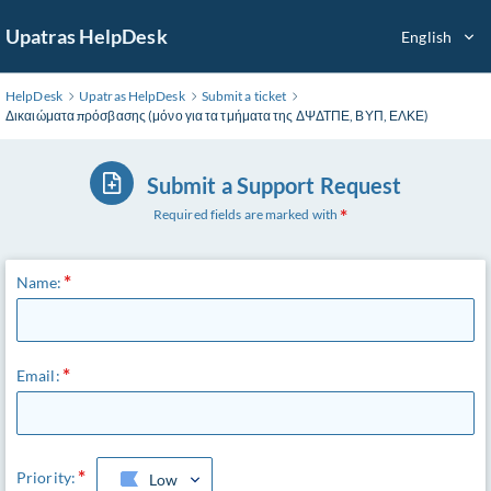
Skip
Upatras HelpDesk
English
to
Main
Content
HelpDesk
Upatras HelpDesk
Submit a ticket
Δικαιώματα πρόσβασης (μόνο για τα τμήματα της ΔΨΔΤΠΕ, ΒΥΠ, ΕΛΚΕ)
Submit a Support Request
Required fields are marked with
Name:
Email:
Priority:
Low